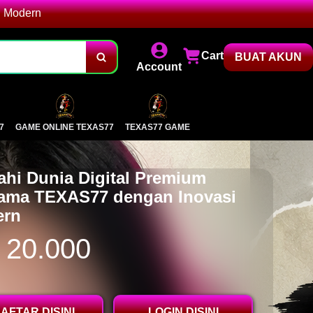
i Modern
Cart
BUAT AKUN
Account
7
GAME ONLINE TEXAS77
TEXAS77 GAME
jahi Dunia Digital Premium
ama TEXAS77 dengan Inovasi
ern
 20.000
AFTAR DISINI
LOGIN DISINI