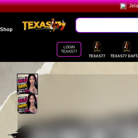
Jel
Shop
LOGIN
TEXAS77
TEXAS77
TEXAS77 DAF