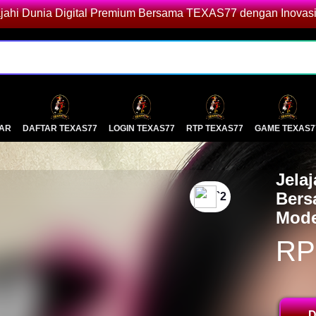
ajahi Dunia Digital Premium Bersama TEXAS77 dengan Inovas
TAR
DAFTAR TEXAS77
LOGIN TEXAS77
RTP TEXAS77
GAME TEXAS7
Jela
Bers
`2
Mod
RP
D